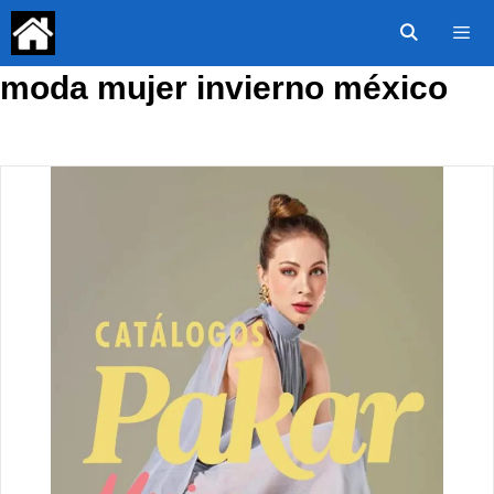
Saltar
al
contenido
moda mujer invierno méxico
Menú