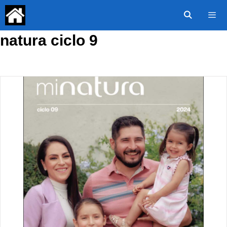
Saltar
al
contenido
natura ciclo 9
Menú