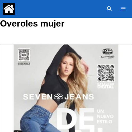
Saltar
al
contenido
Overoles mujer
Menú