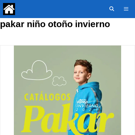
Saltar
al
contenido
pakar niño otoño invierno
Menú