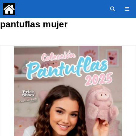
Saltar
al
contenido
pantuflas mujer
Menú