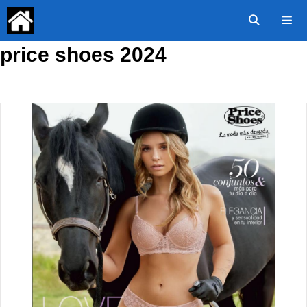
Saltar
al
contenido
price shoes 2024
Menú