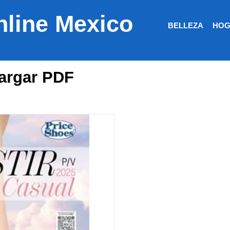
nline Mexico
BELLEZA
HOG
argar PDF