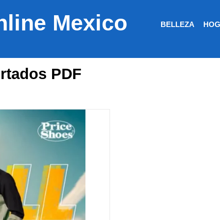
nline Mexico
BELLEZA
HOG
ortados PDF