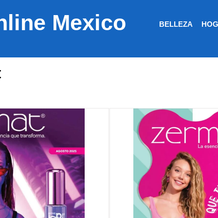
nline Mexico
BELLEZA
HOG
t