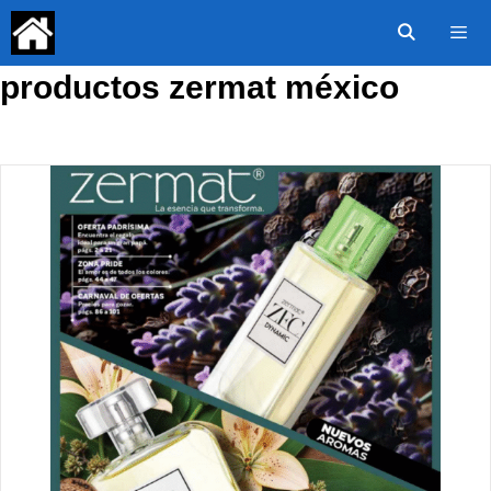
Saltar
al
contenido
productos zermat méxico
Menú