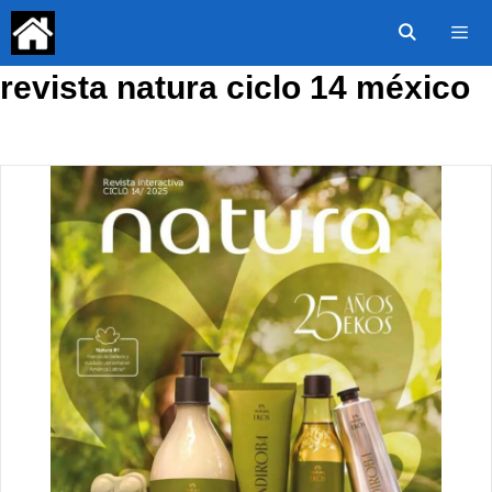
Saltar
al
contenido
revista natura ciclo 14 méxico
Menú