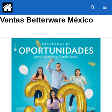
Saltar
al
contenido
Ventas Betterware México
Menú