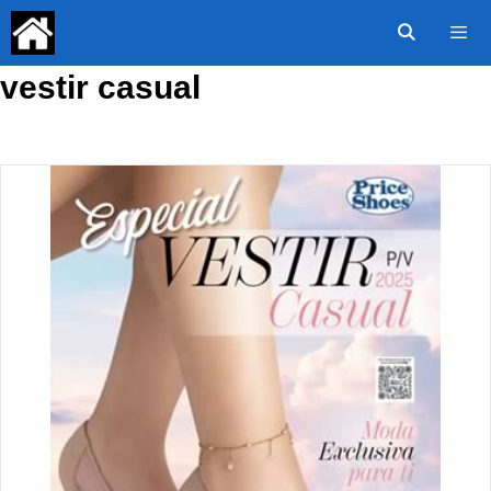
Saltar
al
contenido
vestir casual
Menú