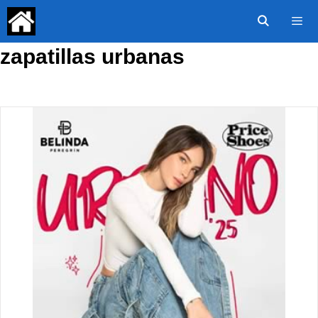
Saltar
al
contenido
zapatillas urbanas
Menú