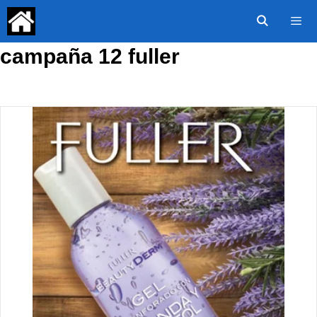
Saltar
al
contenido
campaña 12 fuller
Menú