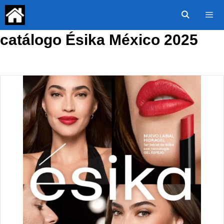
Saltar
al
contenido
catálogo Ésika México 2025
Menú