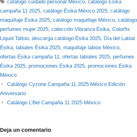
Etiquetas
catálogo cuidado personal México
,
catálogo Ésika
campaña 11 2025
,
catálogo Ésika México 2025
,
catálogo
maquillaje Ésika 2025
,
catálogo maquillaje México
,
catálogo
perfumes mujer 2025
,
colección Vibranza Ésika
,
Colorfix
Liquid Tattoo
,
descarga catálogo Ésika 2025
,
Día del Labial
Ésika
,
labiales Ésika 2025
,
maquillaje labios México
,
ofertas Ésika campaña 11
,
ofertas labiales 2025
,
perfumes
Ésika 2025
,
promociones Ésika 2025
,
promociones Ésika
México
Catálogo Cyzone Campaña 11 2025 México Edición
Aniversario
Catálogo L’Bel Campaña 11 2025 México
Deja un comentario