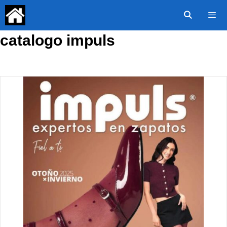
Saltar
al
contenido
catalogo impuls
Menú