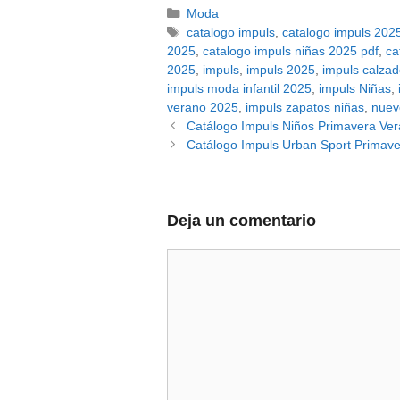
Categorías
Moda
Etiquetas
catalogo impuls
,
catalogo impuls 202
2025
,
catalogo impuls niñas 2025 pdf
,
ca
2025
,
impuls
,
impuls 2025
,
impuls calza
impuls moda infantil 2025
,
impuls Niñas
,
verano 2025
,
impuls zapatos niñas
,
nuev
Catálogo Impuls Niños Primavera Ve
Catálogo Impuls Urban Sport Primav
Deja un comentario
Comentario