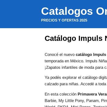
Saltar
Catalogos O
al
contenido
PRECIOS Y OFERTAS 2025
Catálogo Impuls 
Conocé el nuevo
catálogo Impuls
temporada en México. Impuls Niñas
¡Zapatos infantiles de moda para 
Ya podés explorar el catálogo digit
calzado para niñas. Accedé a toda 
En esta colección
Primavera Vera
Barbie, My Little Pony, Panam, Pir