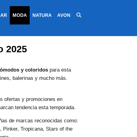
AR
MODA
NATURA
AVON
o 2025
cómodos y coloridos
para esta
tines, balerinas y mucho más.
es ofertas y promociones en
 marcan tendencia esta temporada.
iñas de marcas reconocidas como:
 Pinker, Tropicana, Stars of the