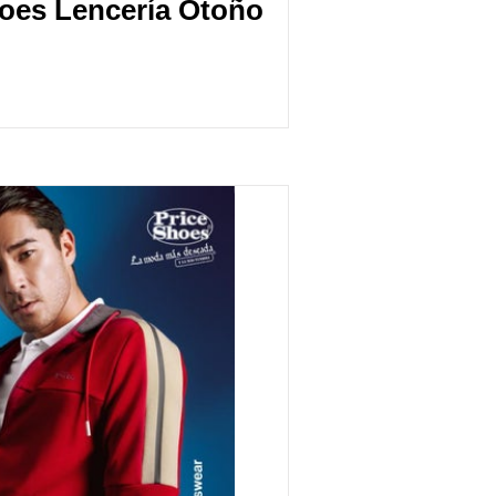
hoes Lencería Otoño