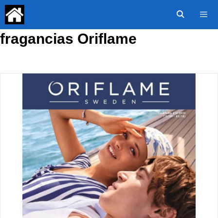
Saltar
al
contenido
fragancias Oriflame
Menú