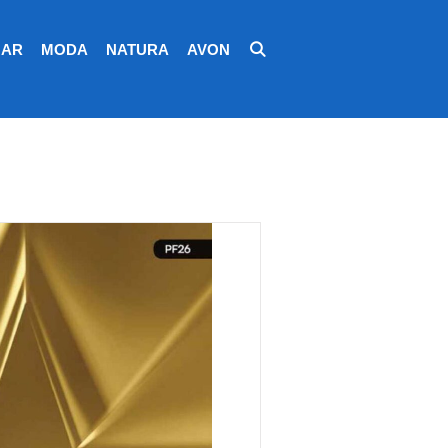
AR
MODA
NATURA
AVON