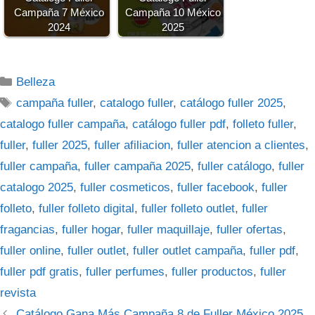
Campaña 7 México
Campaña 10 México
2024
2025
Categorías
Belleza
Etiquetas
campaña fuller
,
catalogo fuller
,
catálogo fuller 2025
,
catalogo fuller campaña
,
catálogo fuller pdf
,
folleto fuller
,
fuller
,
fuller 2025
,
fuller afiliacion
,
fuller atencion a clientes
,
fuller campaña
,
fuller campaña 2025
,
fuller catálogo
,
fuller
catalogo 2025
,
fuller cosmeticos
,
fuller facebook
,
fuller
folleto
,
fuller folleto digital
,
fuller folleto outlet
,
fuller
fragancias
,
fuller hogar
,
fuller maquillaje
,
fuller ofertas
,
fuller online
,
fuller outlet
,
fuller outlet campaña
,
fuller pdf
,
fuller pdf gratis
,
fuller perfumes
,
fuller productos
,
fuller
revista
Catálogo Gana Más Campaña 8 de Fuller México 2025