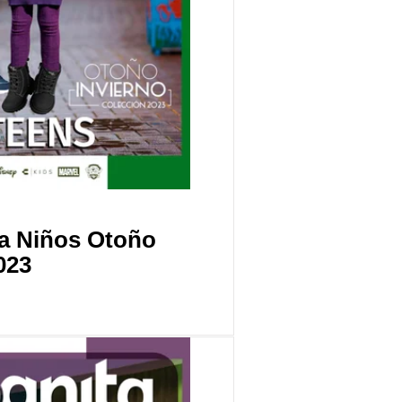
ta Niños Otoño
023