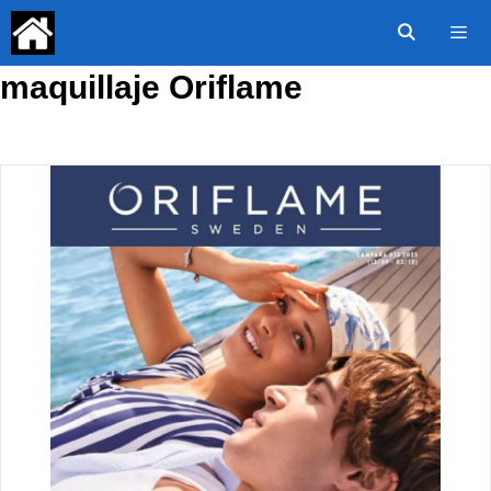
Saltar
al
contenido
maquillaje Oriflame
Menú