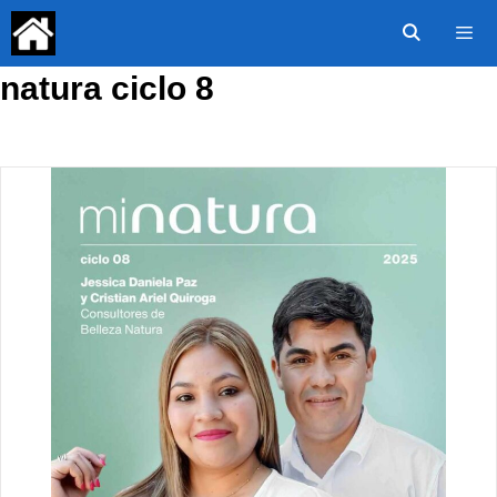
Saltar
al
contenido
natura ciclo 8
Menú