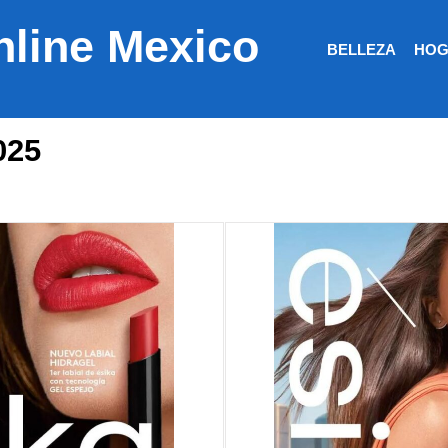
nline Mexico
BELLEZA
HOG
025