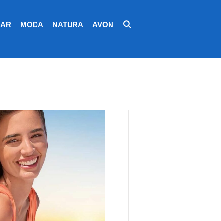
AR
MODA
NATURA
AVON