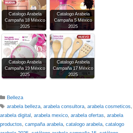
Catalogo Arabela
Catalogo Arabela
Campaña 18 México
Campaña 5 México
2025
2025
Catalogo Arabela
Catalogo Arabela
Campaña 19 México
Campaña 17 México
2025
2025
Categorías
Belleza
Etiquetas
arabela belleza
,
arabela consultora
,
arabela cosmeticos
,
arabela digital
,
arabela mexico
,
arabela ofertas
,
arabela
productos
,
campaña arabela
,
catalogo arabela
,
catalogo