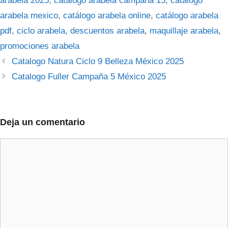
arabela 2025
,
catálogo arabela campaña 15
,
catálogo
arabela mexico
,
catálogo arabela online
,
catálogo arabela
pdf
,
ciclo arabela
,
descuentos arabela
,
maquillaje arabela
,
promociones arabela
Catalogo Natura Ciclo 9 Belleza México 2025
Catalogo Fuller Campaña 5 México 2025
Deja un comentario
Comentario