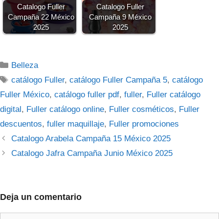
Catalogo Fuller
Catalogo Fuller
Campaña 22 México
Campaña 9 México
2025
2025
Categorías
Belleza
Etiquetas
catálogo Fuller
,
catálogo Fuller Campaña 5
,
catálogo
Fuller México
,
catálogo fuller pdf
,
fuller
,
Fuller catálogo
digital
,
Fuller catálogo online
,
Fuller cosméticos
,
Fuller
descuentos
,
fuller maquillaje
,
Fuller promociones
Catalogo Arabela Campaña 15 México 2025
Catalogo Jafra Campaña Junio México 2025
Deja un comentario
Comentario