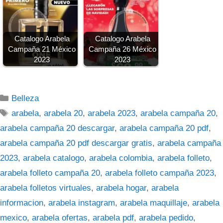
Catalogo Arabela
Catalogo Arabela
Campaña 21 México
Campaña 26 México
2023
2023
Categorías
Belleza
Etiquetas
arabela
,
arabela 20
,
arabela 2023
,
arabela campaña 20
,
arabela campaña 20 descargar
,
arabela campaña 20 pdf
,
arabela campaña 20 pdf descargar gratis
,
arabela campaña
2023
,
arabela catalogo
,
arabela colombia
,
arabela folleto
,
arabela folleto campaña 20
,
arabela folleto campaña 2023
,
arabela folletos virtuales
,
arabela hogar
,
arabela
informacion
,
arabela instagram
,
arabela maquillaje
,
arabela
mexico
,
arabela ofertas
,
arabela pdf
,
arabela pedido
,