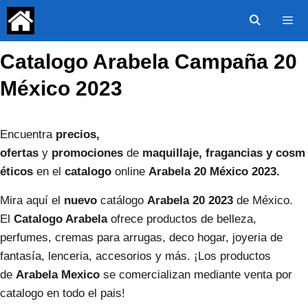
Saltar
al
contenido
Catalogo Arabela Campaña 20
Menú
México 2023
Encuentra
precios,
ofertas
y
promociones
de
maquillaje,
fragancias y cosm
éticos
en el
catalogo
online
Arabela
20
México
2023.
Mira aquí el
nuevo
catálogo
Arabela
20
2023
de México.
El
Catalogo Arabela
ofrece productos de belleza,
perfumes, cremas para arrugas, deco hogar, joyeria de
fantasía, lenceria, accesorios y más. ¡Los productos
de
Arabela Mexico
se comercializan mediante venta por
catalogo en todo el pais!