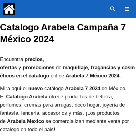
Saltar
al
contenido
Catalogo Arabela Campaña 7
Menú
México 2024
Encuentra
precios,
ofertas
y
promociones
de
maquillaje,
fragancias y cosm
éticos
en el
catalogo
online
Arabela
7
México
2024.
Mira aquí el
nuevo
catálogo
Arabela
7
2024
de México.
El
Catalogo Arabela
ofrece productos de belleza,
perfumes, cremas para arrugas, deco hogar, joyeria de
fantasía, lenceria, accesorios y más. ¡Los productos
de
Arabela Mexico
se comercializan mediante venta por
catalogo en todo el pais!