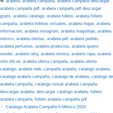
Etiquetas
arabela
,
arabela campaña
,
arabela campaña descargar
,
arabela campaña pdf
,
arabela campaña pdf descargar
gratis
,
arabela catalogo
,
arabela folleto
,
arabela folleto
campaña
,
arabela folletos virtuales
,
arabela hogar
,
arabela
informacion
,
arabela instagram
,
arabela maquillaje
,
arabela
mexico
,
arabela ofertas
,
arabela pdf
,
arabela pedido
,
arabela perfumes
,
arabela productos
,
arabela quiero
vender
,
arabela reloj
,
arabela revista
,
arabela ropa
,
arabela
sitio oficial
,
arabela ultima campaña
,
arabela ultimo
catalogo
,
arabela web
,
campaña arabela
,
catalogo arabela
,
catalogo arabela campaña
,
catalogo de arabela
,
catalogo de
arabela campaña
,
catalogo virtual arabela campaña
,
descargar arabela
,
descargar catalogo arabela
,
folleto
arabela campaña
,
folleto arabela campaña pdf
Catalogo Arabela Campaña 6 México 2024