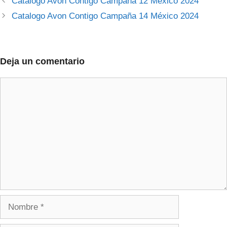
Catalogo Avon Contigo Campaña 12 México 2024
Catalogo Avon Contigo Campaña 14 México 2024
Deja un comentario
Comentario
Nombre