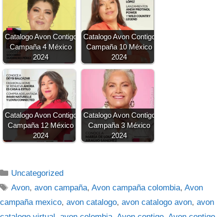
Catalogo Avon Contigo
Catalogo Avon Contigo
Campaña 4 México
Campaña 10 México
2024
2024
Catalogo Avon Contigo
Catalogo Avon Contigo
Campaña 12 México
Campaña 3 México
2024
2024
Categorías
Uncategorized
Etiquetas
Avon
,
avon campaña
,
Avon campaña colombia
,
Avon
campaña mexico
,
avon catalogo
,
avon catalogo avon
,
avon
catalogo virtual
,
avon colombia
,
Avon contigo
,
Avon contigo