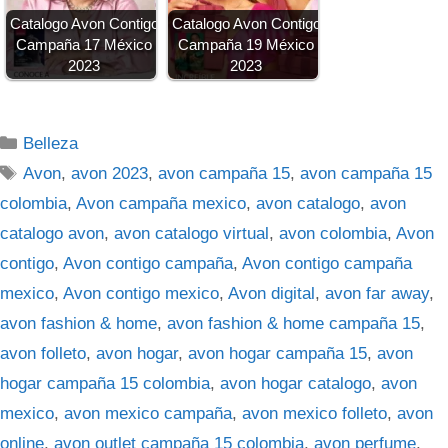
Catalogo Avon Contigo
Catalogo Avon Contigo
Campaña 17 México
Campaña 19 México
2023
2023
Categorías
Belleza
Etiquetas
Avon
,
avon 2023
,
avon campaña 15
,
avon campaña 15
colombia
,
Avon campaña mexico
,
avon catalogo
,
avon
catalogo avon
,
avon catalogo virtual
,
avon colombia
,
Avon
contigo
,
Avon contigo campaña
,
Avon contigo campaña
mexico
,
Avon contigo mexico
,
Avon digital
,
avon far away
,
avon fashion & home
,
avon fashion & home campaña 15
,
avon folleto
,
avon hogar
,
avon hogar campaña 15
,
avon
hogar campaña 15 colombia
,
avon hogar catalogo
,
avon
mexico
,
avon mexico campaña
,
avon mexico folleto
,
avon
online
,
avon outlet campaña 15 colombia
,
avon perfume
,