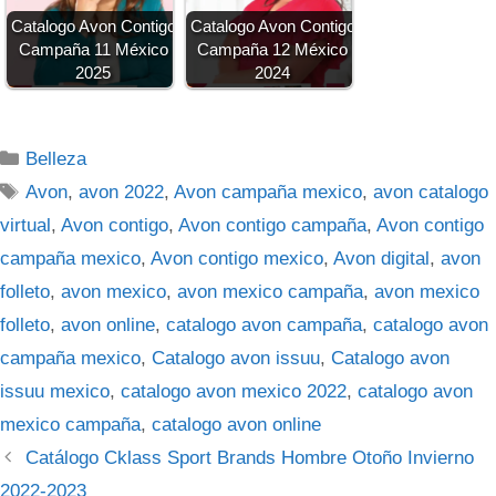
Catalogo Avon Contigo
Catalogo Avon Contigo
Campaña 11 México
Campaña 12 México
2025
2024
Categorías
Belleza
Etiquetas
Avon
,
avon 2022
,
Avon campaña mexico
,
avon catalogo
virtual
,
Avon contigo
,
Avon contigo campaña
,
Avon contigo
campaña mexico
,
Avon contigo mexico
,
Avon digital
,
avon
folleto
,
avon mexico
,
avon mexico campaña
,
avon mexico
folleto
,
avon online
,
catalogo avon campaña
,
catalogo avon
campaña mexico
,
Catalogo avon issuu
,
Catalogo avon
issuu mexico
,
catalogo avon mexico 2022
,
catalogo avon
mexico campaña
,
catalogo avon online
Catálogo Cklass Sport Brands Hombre Otoño Invierno
2022-2023