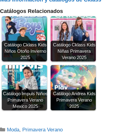
Catálogos Relacionados
Catálogo Cklass Kids
Catálogo Cklass Kids
Niños Otoño Invierno
Niñas Primavera
2025
Verano 2025
Catálogo Impuls Niños
Catálogo Andrea Kids
Primavera Verano
Primavera Verano
Mexico 2025
2025
Categorías
Moda
,
Primavera Verano