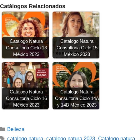
Catálogos Relacionados
Catalogo Natura
Catalogo Natura
Consultoria Ciclo 13
Consultoria Ciclo 15
México 2023
México 2023
Catalogo Natura
Catalogo Natura
Consultoria Ciclo 16
Consultoria Ciclo 14A
México 2023
y 14B México 2023
Categorías
Belleza
Etiquetas
catalogo natura
,
catalogo natura 2023
,
Catalogo natura