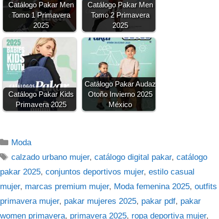
Catálogo Pakar Men
Catálogo Pakar Men
Tomo 1 Primavera
Tomo 2 Primavera
2025
2025
Catálogo Pakar Audaz
Catálogo Pakar Kids
Otoño Invierno 2025
Primavera 2025
México
Categorías
Moda
Etiquetas
calzado urbano mujer
,
catálogo digital pakar
,
catálogo
pakar 2025
,
conjuntos deportivos mujer
,
estilo casual
mujer
,
marcas premium mujer
,
Moda femenina 2025
,
outfits
primavera mujer
,
pakar mujeres 2025
,
pakar pdf
,
pakar
women primavera
,
primavera 2025
,
ropa deportiva mujer
,