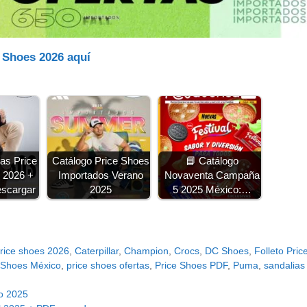
e Shoes 2026 aquí
as Price
Catálogo Price Shoes
📘 Catálogo
 2026 +
Importados Verano
Novaventa Campaña
scargar
2025
5 2025 México:…
price shoes 2026
,
Caterpillar
,
Champion
,
Crocs
,
DC Shoes
,
Folleto Pri
 Shoes México
,
price shoes ofertas
,
Price Shoes PDF
,
Puma
,
sandalias
o 2025