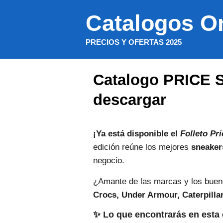
Saltar
Catalogos O
al
contenido
PRECIOS Y OFERTAS 2025
Catalogo PRICE S
descargar
¡Ya está disponible el
Folleto Pr
edición reúne los mejores
sneaker
negocio.
¿Amante de las marcas y los bue
Crocs, Under Armour, Caterpilla
✨ Lo que encontrarás en esta 