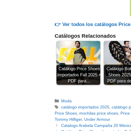
👉 Ver todos los catálogos Pric
Catálogos Relacionados
Catálogo Price Shoes
Catálogo Bot
Importados Fall 2025 +
Shoes 2025
PDF para…
PDF para de
Categorías
Moda
Etiquetas
catálogo importados 2025
,
catálogo 
Price Shoes
,
mochilas price shoes
,
Price
Tommy Hilfiger
,
Under Armour
Catalogo Arabela Campaña 20 Méxic