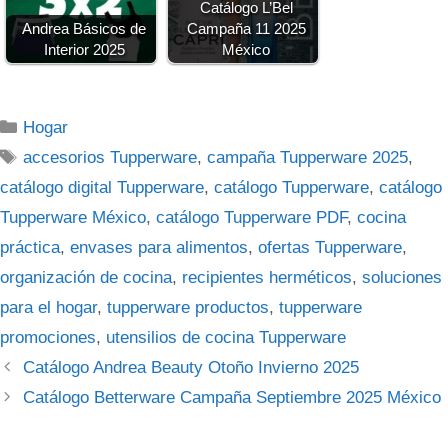
Catálogo L’Bel
Andrea Básicos de
Campaña 11 2025
Interior 2025
México
Categorías
Hogar
Etiquetas
accesorios Tupperware
,
campaña Tupperware 2025
,
catálogo digital Tupperware
,
catálogo Tupperware
,
catálogo
Tupperware México
,
catálogo Tupperware PDF
,
cocina
práctica
,
envases para alimentos
,
ofertas Tupperware
,
organización de cocina
,
recipientes herméticos
,
soluciones
para el hogar
,
tupperware productos
,
tupperware
promociones
,
utensilios de cocina Tupperware
Catálogo Andrea Beauty Otoño Invierno 2025
Catálogo Betterware Campaña Septiembre 2025 México