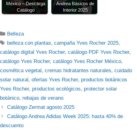
México – Descarga
Andrea Básicos de
Catálogo
Interior 2025
Categorías
Belleza
Etiquetas
belleza con plantas
,
campaña Yves Rocher 2025
,
catálogo digital Yves Rocher
,
catálogo PDF Yves Rocher
,
catálogo Yves Rocher
,
catálogo Yves Rocher México
,
cosmética vegetal
,
cremas hidratantes naturales
,
cuidado
solar natural
,
ofertas Yves Rocher
,
productos botánicos
Yves Rocher
,
productos ecológicos
,
protector solar
botánico
,
rebajas de verano
Catálogo Zermat agosto 2025
Catálogo Andrea Adidas Week 2025: hasta 40% de
descuento