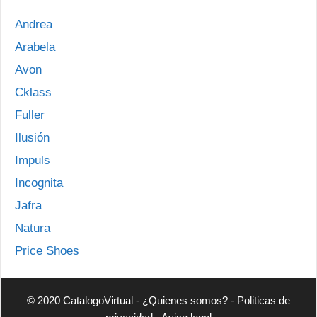
Andrea
Arabela
Avon
Cklass
Fuller
Ilusión
Impuls
Incognita
Jafra
Natura
Price Shoes
© 2020 CatalogoVirtual -
¿Quienes somos?
-
Politicas de