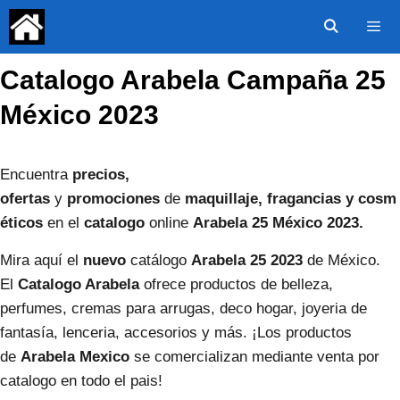
Saltar
al
contenido
Catalogo Arabela Campaña 25
Menú
México 2023
Encuentra
precios,
ofertas
y
promociones
de
maquillaje,
fragancias y cosm
éticos
en el
catalogo
online
Arabela
25
México
2023.
Mira aquí el
nuevo
catálogo
Arabela
25
2023
de México.
El
Catalogo Arabela
ofrece productos de belleza,
perfumes, cremas para arrugas, deco hogar, joyeria de
fantasía, lenceria, accesorios y más. ¡Los productos
de
Arabela Mexico
se comercializan mediante venta por
catalogo en todo el pais!