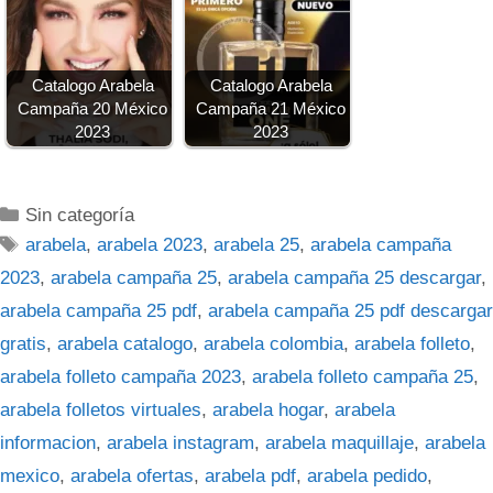
Catalogo Arabela
Catalogo Arabela
Campaña 20 México
Campaña 21 México
2023
2023
Categorías
Sin categoría
Etiquetas
arabela
,
arabela 2023
,
arabela 25
,
arabela campaña
2023
,
arabela campaña 25
,
arabela campaña 25 descargar
,
arabela campaña 25 pdf
,
arabela campaña 25 pdf descargar
gratis
,
arabela catalogo
,
arabela colombia
,
arabela folleto
,
arabela folleto campaña 2023
,
arabela folleto campaña 25
,
arabela folletos virtuales
,
arabela hogar
,
arabela
informacion
,
arabela instagram
,
arabela maquillaje
,
arabela
mexico
,
arabela ofertas
,
arabela pdf
,
arabela pedido
,