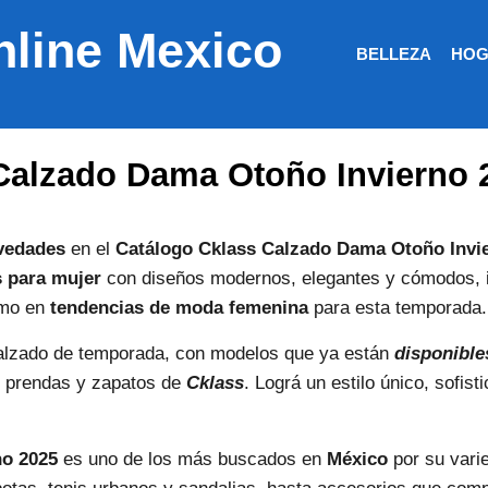
nline Mexico
BELLEZA
HOG
Calzado Dama Otoño Invierno 
vedades
en el
Catálogo Cklass Calzado Dama Otoño Invi
 para mujer
con diseños modernos, elegantes y cómodos, i
timo en
tendencias de moda femenina
para esta temporada.
lzado de temporada, con modelos que ya están
disponible
on prendas y zapatos de
Cklass
. Lográ un estilo único, sofis
no 2025
es uno de los más buscados en
México
por su varie