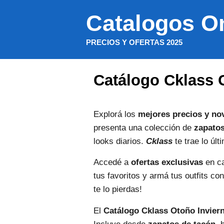
Saltar
Catalogos O
al
contenido
PRECIOS Y OFERTAS 2025
Catálogo Cklass 
Explorá los
mejores precios y no
presenta una colección de
zapatos
looks diarios.
Cklass
te trae lo úl
Accedé a
ofertas exclusivas
en ca
tus favoritos y armá tus outfits c
te lo pierdas!
El
Catálogo Cklass Otoño Invier