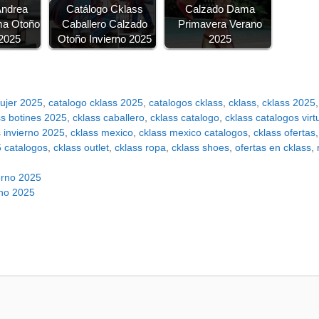
Andrea
Catálogo Cklass
Calzado Dama
ma Otoño
Caballero Calzado
Primavera Verano
 2025
Otoño Invierno 2025
2025
mujer 2025
,
catalogo cklass 2025
,
catalogos cklass
,
cklass
,
cklass 2025
ss botines 2025
,
cklass caballero
,
cklass catalogo
,
cklass catalogos virt
s invierno 2025
,
cklass mexico
,
cklass mexico catalogos
,
cklass ofertas
5 catalogos
,
cklass outlet
,
cklass ropa
,
cklass shoes
,
ofertas en cklass
,
erno 2025
rno 2025