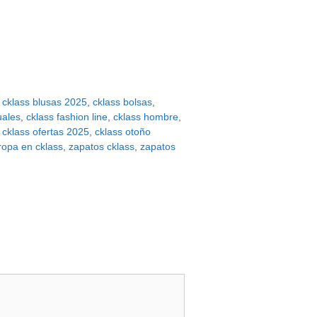
,
cklass blusas 2025
,
cklass bolsas
,
uales
,
cklass fashion line
,
cklass hombre
,
,
cklass ofertas 2025
,
cklass otoño
ropa en cklass
,
zapatos cklass
,
zapatos