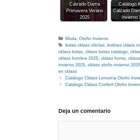
Calzado Dama
Catálogo 
Primavera Verano
Calzado Da
2025
Invierno
Categorías
Moda
,
Otoño Invierno
Etiquetas
botas cklass ofertas
,
botines cklass 
cklass botas
,
cklass botas catalogo
,
ckla
cklass hombre 2025
,
cklass home
,
cklas
invierno 2025
,
cklass otoño invierno 202
en cklass
Catálogo Cklass Lencería Otoño Invi
Catálogo Cklass Confort Otoño Invie
Deja un comentario
Comentario