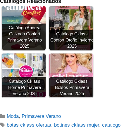
Catálogos Relacionados
Catálogo Andrea
Calzado Confort
Catálogo Cklass
Primavera Verano
Confort Otoño Invierno
2025
2025
Catálogo Cklass
Catálogo Cklass
Home Primavera
Bolsos Primavera
Verano 2025
Verano 2025
Categorías
Moda
,
Primavera Verano
Etiquetas
botas cklass ofertas
,
botines cklass mujer
,
catalogo